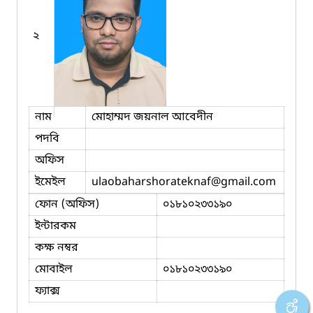
২
নাম
মোহাম্মদ জয়নাল আবেদীন
পদবি
অফিস
ইমেইল
ulaobaharshorateknaf
@gmail.com
ফোন (অফিস)
০১৮১০২৩৩১৯০
ইন্টারকম
কক্ষ নম্বর
মোবাইল
০১৮১০২৩৩১৯০
ফ্যাক্স