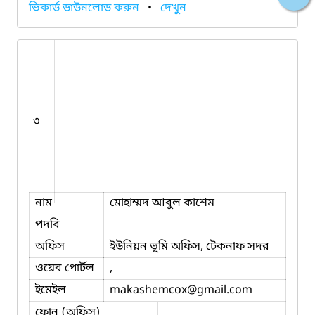
ভিকার্ড ডাউনলোড করুন
•
দেখুন
৩
নাম
মোহাম্মদ আবুল কাশেম
পদবি
অফিস
ইউনিয়ন ভূমি অফিস, টেকনাফ সদর
ওয়েব পোর্টল
,
ইমেইল
makashemcox
@gmail.com
ফোন (অফিস)