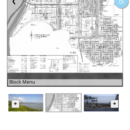
❮
❯
Block Menu
🡸
🡺